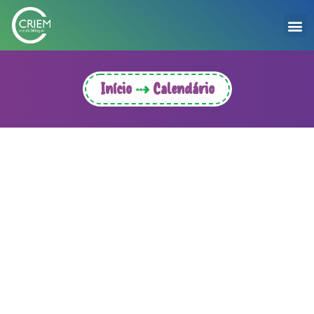
Início
Calendário
⇢