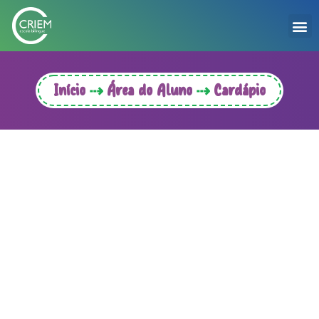
Início
Área do Aluno
Cardápio
⇢
⇢